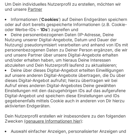
Ab 20 Uhr gibt es Wartungsarbeiten bei den Telefon-
und Internetleitungen. Das Ganze dauert bis morgen
Früh um 04 Uhr. Dann sollte alles wieder laufen. Der
Anbieter empfiehlt im Zweifel den Router einmal neu
zu starten. Die gesamten Wartungsarbeiten dauern
allerdings bis Ende Oktober (21.10.), in dieser Zeit
müssen Sie immer mal wieder mit Ausfällen rechnen.
Das Fernsehprogramm ist davon nicht betroffen.
Anzeige
Anzeige