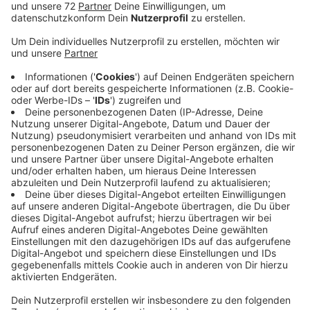
Veröffentlicht:
Freitag, 09.01.2026 08:04
Anzeige
Die Größeren sammeln die Bäume ein, die Jüngeren
sammeln Spenden für die Jugendarbeit, sagt Thilo
Kötters von den Pfadfindern. Heute sind die Sammler
in Dülmen-Mitte in Richtung Buldern rechts der
Münsterstraße und in Hausdülmen unterwegs. Morgen
geht es dann weiter links der Münsterstraße. Morgen
startet der große Baum-Sammeltag. Dann sind
beispielsweise in Coesfeld sieben kirchliche
Jugendgruppen unterwegs – unter anderem die
Landjugend, die Messdiener und das Ferienwerk St.
Lamberti.
Foto Aktuelles: Dülmen Weihnachtsbaumaktion 1 +