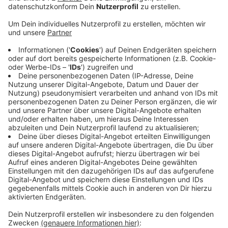
Und Ihr Wort zählt dabei! Dülmen sucht noch nach
guten Ideen für die Zukunft der Innenstadt. Dazu will
ein Team mit Interessierten am Samstag Vormittag
durch die Fußgängerzonen-Straßen ziehen und mal
schauen, was an Vorschlägen zusammenkommt. Sollte
es vielleicht weitere Ecken zum Rasten und
Entspannen geben? Oder wären zusätzliche
Lichtakzente schön? Vielleicht fehlen auch noch
Bäume und Blumenbeete? Die Vorschläge fließen mit
ein in das neue Zukunftskonzept für die Innenstadt. Es
soll ein Leitfaden sein für Ziele und Maßnahmen in den
kommenden. Treffpunkt ist um11 Uhr auf dem Markt
der Möglichkeiten zwischen Rathaus und einsA. Die
Spaziergänge enden voraussichtlich um 13 Uhr. Um
Anmeldungen wird gebeten unter:
stadtentwicklung@duelmen.de
.
Anzeige