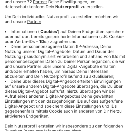
Veröffentlicht:
Donnerstag, 22.09.2022 14:47
Anzeige
Radio Kiepenkerl Hörerin Anne aus Dülmen fragt:
warum sind auf der Coesfelder Straße, dem Lohwall
und der Overbergstraße die Laternen an? Radio
Kiepenkerl-Hörerin Petra sitzt im Eiscafé an der
Borkener Straße und wundert sich: gibt's einen
besonderen Grund, dass die Straßenlampen an sind?
Wir haben bei der Stadt nachgefragt. Die Stadtwerke
führen gerade Wartungsarbeiten durch. Damit sie
defekte Leuchten austauschen können. Dafür müssen
abschnittsweise für ein paar Stunden die Laternen an
sein. Diese Tests sind ganz normal und können immer
mal wieder vorkommen. Also nicht wundern, wenn Sie
an einigen Straßen in Dülmen tagsüber mal auf