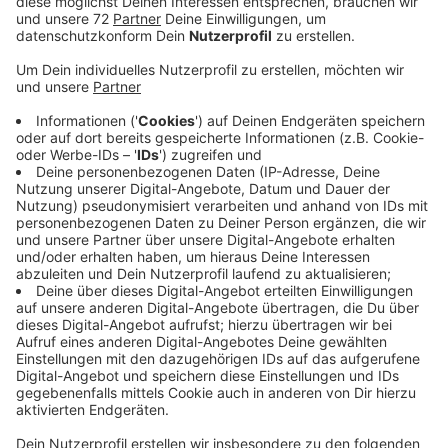
Anzeige
Es ist die reinste Huckelstrecke, schimpft Radio
Kiepenkerl-Hörerin Claudia per WhatsApp. Der Bauhof
ist hier regelmäßig unterwegs und hat schon ein paar
mal Schlaglöcher wieder aufgefüllt und Schäden
ausgebessert. Leider hält das nie lange. Der
Wirtschaftsweg ist im Moment stark befahren und
hier sind auch schwere Lastwagen unterwegs. Die
Strecke ist ein Schleichweg wegen der Bauarbeiten an
der Südumgehung. Deshalb ist zur Zeit unter anderem
der Mühlenweg in Hausdülmen gesperrt. Die Strecke
ist eine Alternative. Immerhin: Im Frühjahr soll der Teil
der Südumgehung in dem Bereich fertig sein. Dann
sollte auf der Strecke wieder weniger Verkehr sein
und dann will die Stadt die Schäden hier auch
langfristig reparieren. Bis dahin allerdings müssen Sie