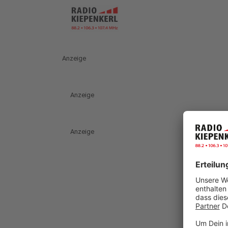
Anzeige
Anzeige
Anzeige