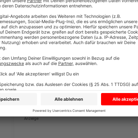
• Samstag, 18. April, 9 bis 15 Uhr
Auch die Gemeinde Ascheberg hat sich wegen vieler
Recyclinghöfe in Herbern und Ascheberg an bestimm
aber einen Termin mit der Gemeinde vereinbaren. Auch 
Es sind nur Grünabfälle erlaubt.
Termin:
Dienstag, 07.04.und Donnerstag, 09.04. jeweils in
Samstag, 11.04. von 9:00 bis 12:00 Uhr
Bitte anmelden unter: 02593 / 609-6030
Anzeige