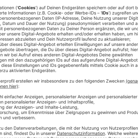
Bei vielen Gemeinden und Städten häufen sich aktuel
wenn die Wertstoffhöfe zu haben? Das betrifft vor 
Stadt Dülmen hat deshalb heute entschieden, den W
Tagen vorübergehend zu öffnen. Zunächst ist er a
geöffnet, an Gründonnerstag und Karsamstag sowie 
Es gelten strenge Regeln. Es dürfen immer nur höch
Hof stehen. Eine Sicherheitsfirma kontrolliert. Auße
kostenpflichtigen Abfälle wie Bauholz, Baumischabf
wird der Wertstoffhof temporär geöffnet:
• Freitag, 3. April, 14 bis 18 Uhr
• Samstag,4. April, 9 bis 15 Uhr
• Donnerstag, 9. April, 14 bis 18 Uhr
• Samstag, 11. April, 9 bis 15 Uhr
• Freitag, 17. April, 14 bis 18 Uhr