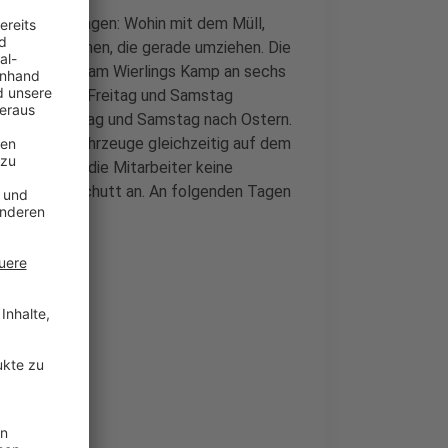
l die Nachfragen: Wohin mit dem Müll,
allem Menschen, die gerade umziehen. Die
ertstoffhof am Wierlings Kamp an sechs
m kommenden Freitag und Samstag
an dem Freitag und Samstag nach Ostern.
stens fünf Fahrzeuge gleichzeitig auf dem
rdem nehmen die Mitarbeiter keine
all oder Bauschutt an. An folgenden Tagen