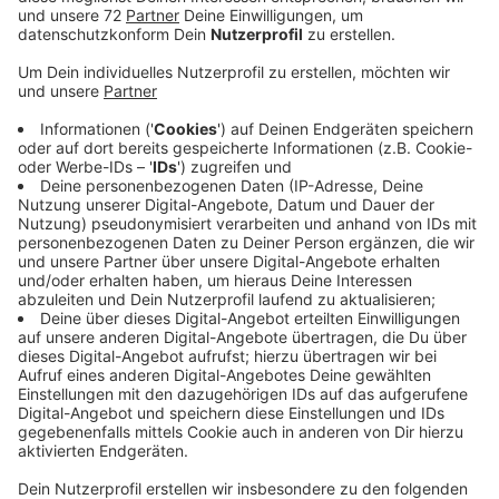
Anzeige
Hören Ehrenamtliche auf, haben Vereine und Gruppen
immer häufiger Probleme Nachfolger zu finden. So wie
in Schapdetten. Hier suchte die katholische
Kirchengemeinde einen Nachfolger für den
ehrenamtlichen Friedhofsbetreuer. Es sah lange so
aus, als ob sich niemand findet. Jetzt haben sich aber
Freiwillige gemeldet, die die Aufgabe übernehmen
möchten. Und das in buchstäblich in letzter Minute.
Denn die bisherige gute Seele des Schapdettener
Friedhofs, Willi Voss, ist jetzt offiziell im Ruhestand.
Zwei Schapdettener wollen sich die Aufgabe künftig
teilen und sind dann Ansprechpartner im Ort. Das hat
nicht nur den Vorteil kurzer Wege. Das spart auch
Kosten. Die katholische Kirchengemeinde hatte keinen
Hehl daraus gemacht, dass die Gebühren steigen