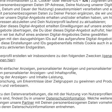
Comedy
Elvis Eifel - Das Dschungeltel
Anzeige
Vorstellen brauchen wir ihn euch nicht. Seit 2003 trei
seine Späße am Telefon mit seinen Hörerinnen und Hö
müssen am Ende mit lachen - wenn auch nicht immer. 
bekommen könnt, ist Elvis nun unter die Podcaster 
die Uhr zur Verfügung. Hier bekommt Ihr außerdem den
Telefonate in längerer Version. Elvis wird sich mit K
Telefonate aus den letzten zwei Jahrzehnten unterha
ergangen ist und wobei er selbst mal ins Schleuder