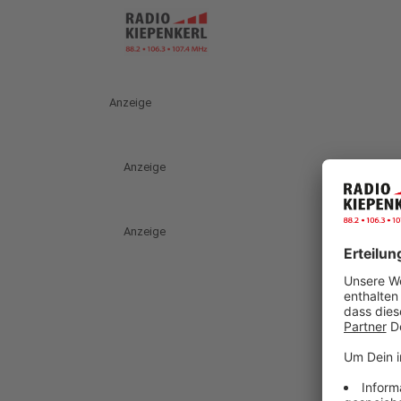
Anzeige
Anzeige
Anzeige