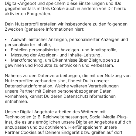
Vorstellen brauchen wir ihn euch nicht. Seit 2003
treibt Jürgen Bangert nun als "Elvis Eifel" seine Späße
am Telefon mit seinen Hörerinnen und Hörern im Radio.
Aber selbst seine 'Opfer' müssen am Ende mit lachen -
wenn auch nicht immer. Und weil ihr nicht genug von
ihm bekommen könnt, ist Elvis nun unter die Podcaster
gegangen. Somit steht euch Elvis rund um die Uhr zur
Verfügung. Hier bekommt Ihr außerdem den
"Directors-Cut" - die Original-Telefonate in längerer
Version. Elvis wird sich mit Kollegen und ehemaligen
"Opfern" über die Telefonate aus den letzten zwei
Jahrzehnten unterhalten. Wir erfahren auch, wie es ihm
dabei ergangen ist und wobei er selbst mal ins
Schleudern gekommen ist. Viel Spaß beim Zuhören und
bitte nicht erschrecken, wenn dabei das Telefon
klingelt. Es muss ja nicht unbedingt Elvis Eifel dran
sein.