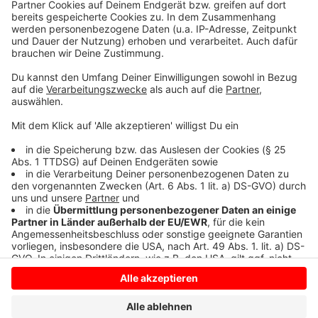
bitte nicht erschrecken, wenn dabei das Telefon
klingelt. Es muss ja nicht unbedingt Elvis Eifel dran
sein.
Anzeige
Anzeige
Anzeige
Anzeige