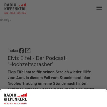
menu
Anzeige
open_in_new
Teilen:
Elvis Eifel - Der Podcast:
"Hochzeitscrasher"
Elvis Eifel hatte für seinen Streich wieder Hilfe
vom Amt. In diesem Fall vom Standesamt, das
Nicoles Trauung um eine Stunde nach hinten
schieben musste. Stressig genug für eine Braut,
aber noch nicht stressig genug für unseren Elvis.
Veröffentlicht:
Donnerstag, 20.04.2023 06:53