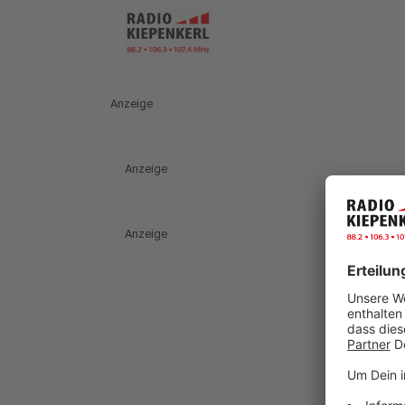
Anzeige
Anzeige
Anzeige