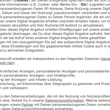
Anzeige
Comedy
Elvis Eifel - Der Podcast: "Ja
Anzeige
Anzeige
Vorstellen brauchen wir ihn euch nicht. Seit 2003 trei
seine Späße am Telefon mit seinen Hörerinnen und Hö
müssen am Ende mit lachen - wenn auch nicht immer. 
bekommen könnt, ist Elvis nun unter die Podcaster 