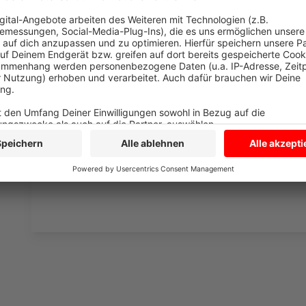
die Uhr zur Verfügung. Hier bekommt Ihr außerdem den
Telefonate in längerer Version. Elvis wird sich mit K
Telefonate aus den letzten zwei Jahrzehnten unterha
ergangen ist und wobei er selbst mal ins Schleuder
und bitte nicht erschrecken, wenn dabei das Telefon k
Eifel dran sein.
Anzeige
Anzeige