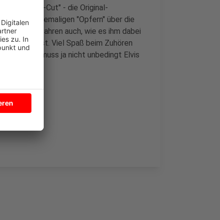
 "Directors-Cut" - die Original-
ollegen und ehemaligen "Opfern" über die
lten. Wir erfahren auch, wie es ihm dabei
n gekommen ist. Viel Spaß beim Zuhören
lingelt. Es muss ja nicht unbedingt Elvis