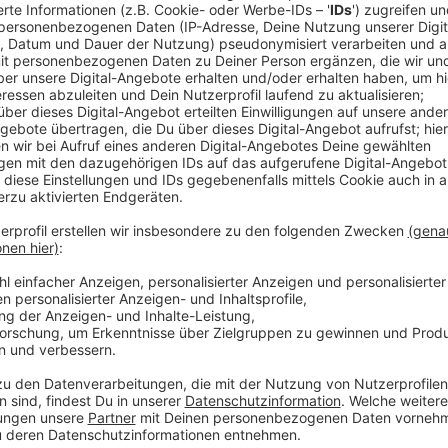
Comedy
Elvis Eifel - Der Podcast: "Ju
Anzeige
Anzeige
Vorstellen brauchen wir ihn euch nicht. Seit 2003 trei
seine Späße am Telefon mit seinen Hörerinnen und Hö
müssen am Ende mit lachen - wenn auch nicht immer. 
bekommen könnt, ist Elvis nun unter die Podcaster 
die Uhr zur Verfügung. Hier bekommt Ihr außerdem den
Telefonate in längerer Version. Elvis wird sich mit K