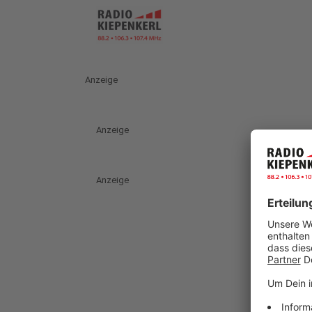
Anzeige
Anzeige
Anzeige