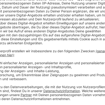
Comedy
Elvis Eifel - Der Podcast: "K
Anzeige
Anzeige
Vorstellen brauchen wir ihn euch nicht. Seit 2003 trei
seine Späße am Telefon mit seinen Hörerinnen und Hö
müssen am Ende mit lachen - wenn auch nicht immer. 
weitermachen möchte, benötigt er eure Unterstützun
dem mal ein Streich gespielt werden sollte? Dann nut