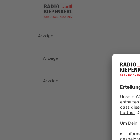
Anzeige
Anzeige
Anzeige