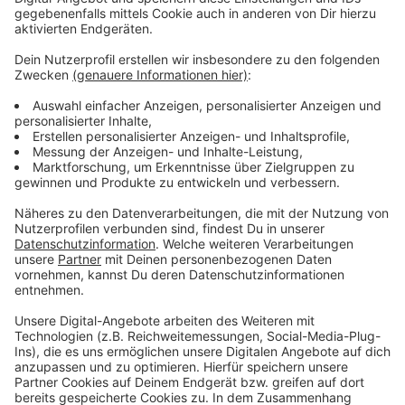
Anzeige
Vorstellen brauchen wir ihn euch nicht. Seit 2003
treibt Jürgen Bangert nun als "Elvis Eifel" seine Späße
am Telefon mit seinen Hörerinnen und Hörern im Radio.
Aber selbst seine 'Opfer' müssen am Ende mit lachen -
wenn auch nicht immer. Und weil Elvis das noch viele
Jahre weitermachen möchte, benötigt er eure
Unterstützung. Ihr habt gerade jemanden im Kopf, dem
mal ein Streich gespielt werden sollte? Dann nutzt
das Formular und tretet mit Elvis direkt in Kontakt! Er
freut sich auf jede neue Nachricht.
Anzeige