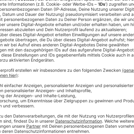
Comedy
Elvis Eifel - Der Podcast: "Se
Anzeige
Anzeige
Vorstellen brauchen wir ihn euch nicht. Seit 2003 trei
seine Späße am Telefon mit seinen Hörerinnen und Hö
müssen am Ende mit lachen - wenn auch nicht immer. 
bekommen könnt, ist Elvis nun unter die Podcaster 
die Uhr zur Verfügung. Hier bekommt Ihr außerdem den