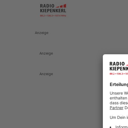
Anzeige
Anzeige
Anzeige