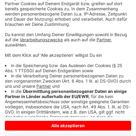
"Opfern" über die Telefonate aus den letzten zwei
Jahrzehnten unterhalten. Wir erfahren auch, wie es ihm
dabei ergangen ist und wobei er selbst mal ins
Schleudern gekommen ist. Viel Spaß beim Zuhören und
bitte nicht erschrecken, wenn dabei das Telefon
klingelt. Es muss ja nicht unbedingt Elvis Eifel dran
sein.
Anzeige
Anzeige
Anzeige