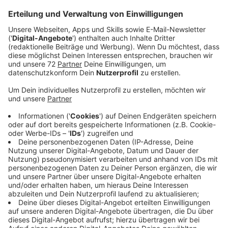
selbst ausgedachtes Model-Projekt "Tempolimit
130".
Veröffentlicht:
Mittwoch, 17.08.2022 06:15
Anzeige
Comedy