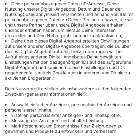
Das ist das IPCC
Anzeige
Die Europameisterschaft in Deutschland wird vom 14.
Juni bis 14. Juli ausgetragen. Und weil die Lage vor
dem Start schon als "angespannt" gilt, setzen
Verantwortliche auf das IPCC in Neuss. Dort sollen
während der EM unter der Leitung von NRW wichtige
polizeiliche Informationen zu den Spielen gesammelt,
bewertet und gesteuert werden. Ziel ist nach Angaben
des
Innenministeriums
ein bestmöglicher Austausch
von Informationen aus ganz Deutschland. Dafür sollen
dort während des Turniers nicht nur Polizistinnen und
Polizisten aus dem gesamten Bundesgebiet, sondern
auch ausländische Beamtinnen und Beamte aus
Teilnehmerländern zum Einsatz kommen. Dass NRW
das Lagezentrum steuert, hatte die