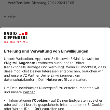
Veröffentlicht:
Dienstag, 23.04.2024 18:05
Anzeige
Zum Termin hat Nordrhein-Westfalens Innenminister
Herbert Reul persönlich geladen. Noch befindet sich
das International Police Cooperation Center (IPCC) im
Aufbau, aber schon vor dem offiziellen
Start der
Fußball-Europameisterschaft in Deutschland
ist
Einzugstermin. Denn hier kommt alles zusammen, was
das Thema Sicherheit rund um die EM angeht.
Anzeige
Anzeige