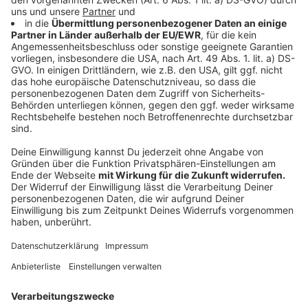
Es gibt 130 Arbeitsplätze, die nach verschiedenen
Farben und Aufgabenbereichen aufgeteilt sind. So
viele Mitarbeiter besetzen jeweils eine Schicht.
Insgesamt sind es rund 600. Der Großteil sind
Polizeikräfte aus NRW, anderen Bundesländern und
auch von der Bundespolizei. Mit dabei sind aber auch
Experten aus Bundessicherheitsbörden wie
beispielsweise dem Bundesnachrichtendienst oder der
Cybersicherheitsbehörde. Dazu gehören auch über 200
internationale Kräfte. Bund und Länder arbeiten in
Neuss zusammen.
Anzeige
Sicherheit bei der EM 2024 oberste Priorität
Anzeige