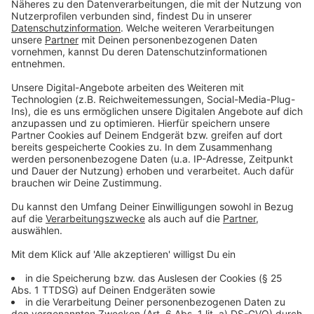
Innenministerkonferenz beschlossen. Von zehn
Spielorten liegen alleine vier in NRW (Dortmund,
Düsseldorf, Gelsenkirchen und Köln).
Anzeige
NRW-Innenminister Reul vor Ort
Anzeige
Vier Monate wurde die Aula des Polizei-
Bildungszentrums in Neuss in das IPCC umgebaut.
Insgesamt wurden fünf Kilometer Kabel neu verlegt.
„Vorher hat es hier nur vier Steckdosen gegeben“
,
sagt IPCC-Chef Oliver Strudthoff.