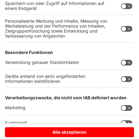
Bundesinnenministerin Nancy Faeser hatte kürzlich
angekündigt
, dass das Thema Sicherheit oberste
Priorität bei der Fußball-EM habe. "Wir werden die
Fußball-Europameisterschaft zu einem sicheren
Turnier machen - für alle in unserem Land und für
unsere Gäste aus der ganzen Welt", sagte sie.
Autoren: Joachim Schultheis & Lennart Wehmeier
Anzeige
Anzeige
Anzeige