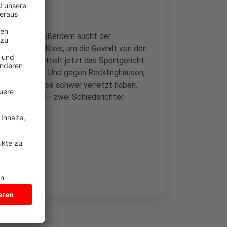
chen setzen. Außerdem sucht der
ten aus dem Kreis, um die Gewalt von den
ghausen ermittelt jetzt das Sportgericht.
t gesorgt hat. Und gegen Recklinghausen,
pieler teilweise schwer verletzt haben.
weiterspielen - zwei Schiedsrichter-