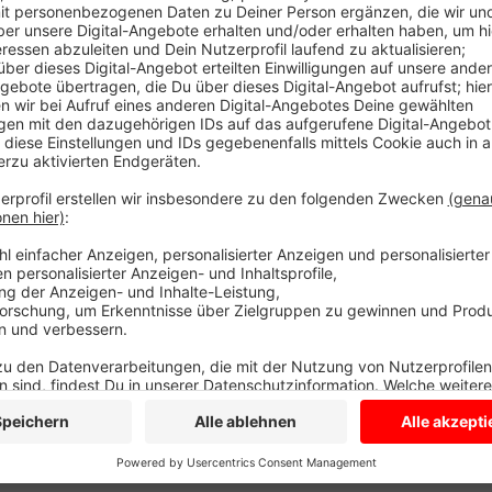
Anzeige
Damit will der Fußballkreis Coesfeld/Ahaus ein Zei
Fußballkreis jetzt noch das Gespräch mit Mannschaf
Plätzen zu verdrängen. Im Fall Vinnum gegen Recklin
Gegen Vinnum, ob der Verein für genügend Sicherhei
da Zuschauer und Spieler des Vereins die Vinnumer S
Bis zur Entscheidung darf der Recklinghäuser Verein 
Assistenten passen allerdings zusätzlich auf.
Anzeige