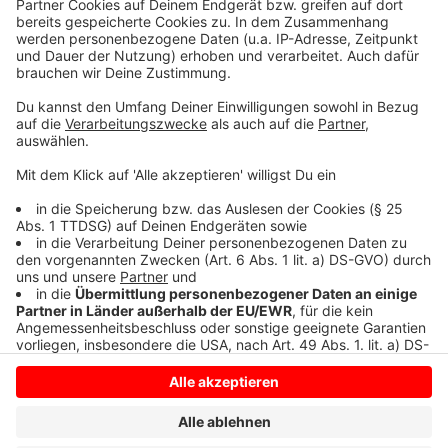
Details durch und stimmen Sie der
Nutzung des Service zu, um dieses
Video anzusehen.
Mehr Informationen
Autocrash!
Akzeptieren
Anzeige
powered by
Usercentrics Consent
Management Platform
Anzeige
Anzeige