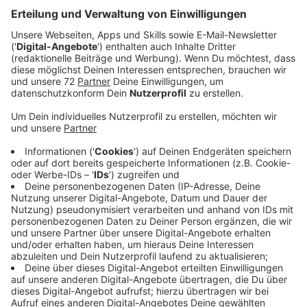
Geisterfahrten kommt.
Veröffentlicht:
Mittwoch, 23.08.2023 16:29
Anzeige
Erschreckend dabei ist: fast die Hälfte fährt
absichtlich falsch. Bei Jüngeren spielen oft
Selbstmordgedanken eine Rolle oder sie flüchten vor
der Polizei - bei älteren Fahrern sind oft Verwirrtheit
und Demenz Schuld am Falschfahren. Letztere fallen
in der Studie besonders häufig als Falschfahrer auf.
Helfen könnte eine Software in Autos, die erkennt,
wenn jemand in der falschen Richtung unterwegs ist
und dann automatisch bremst, sagen die Forscher.
Oder eine Warnung per App.
Anzeige