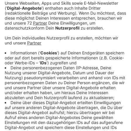
Rettungsschule hatten ihren ersten Schultag.
Veröffentlicht:
Montag, 02.09.2019 18:42
Anzeige
Es ist der erste Teilstandort einer Rettungsschule in
Westfalen-Lippe. Menschen im Kreis Coesfeld, die
sich zum Notfallsanitäter ausbilden lassen, müssen
jetzt nicht mehr wie bisher extra nach Münster fahren.
Ein großer Vorteil ist, dass das Deutsche Rote Kreuz,