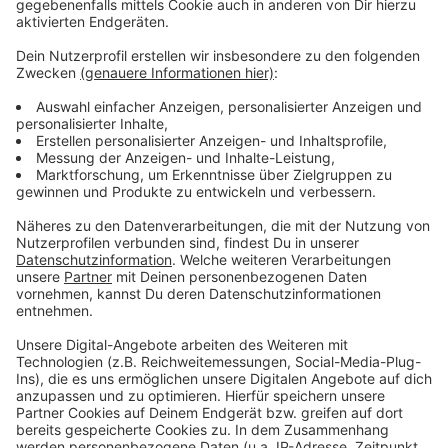
das bei uns im Kreis für den Rettungsdienst zuständig
ist, so seine eigenen Leute ausbildet. Es gibt schon
jetzt einen Fachkräftemangel im dem Bereich und
umso wichtiger, dass sich der Kreis so vor Ort den
Nachwuchs selbst sichert. So kann das DRK die
Notfallsanitäter auf die Gegebenheiten im Kreisgebiet
vorbereiten und sie lernen ihre künftigen Kollegen
schon kennen. Den praktischen Teil absolvieren die
Schüler in den Rettungswachen im Kreis. Das DRK
hatte mehr als 150 Bewerbungen - die Nachfrage war
also riesig. Insgesamt sind heute 19 Schüler in die
dreijährige Ausbildung gestartet. Die Ausbildung dauert
drei Jahre. Die Schule ist im Neubau an der
Bahnhofstraße in Coesfeld
Anzeige