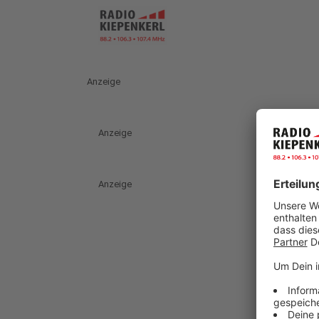
Anzeige
Anzeige
Anzeige