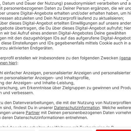
Comedy
Facts For Fun: "Kürzester Lini
Anzeige
Facts for Fun mit Tom Hoppe
Anzeige
Wenn andere euch nur Fakten, Fakten, Fakten um di
Portion Humor mit rein. Von kurios bis erhellend - h
anders und erfrischender.