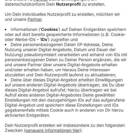
die Ausstellung in Mülheim an der Ruhr.
Veröffentlicht:
Freitag, 23.07.2021 11:44
Anzeige
Interesse? Dann jetzt registrieren und mit etwas Glück
gibt es auch für Ihre Familie Tickets.
Mehr Infos gibt es hier:
https://koerperwelten.de/stadt/muelheim-an-der-
ruhr/
Anzeige