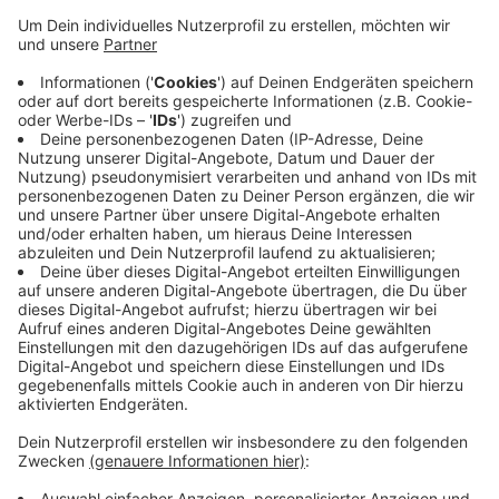
Anzeige
Zwar sind die Haupthäuser dank der Löschaktionen
von Nachbarn heil geblieben, aber es muss trotzdem
viel repariert und aufgeräumt werden. Auf ihrer Ranch
hat Sabine Pferde. Sie sind zur Zeit in einem
Pferdehotel untergebracht. Sie selbst schläft zur Zeit
in einem Hotel. Um die anstehenden Kosten zu
decken, hat eine Freundin von Sabine eine
Spendenaktion ins Leben gerufen. Den Link dazu
finden Sie
HIER
.
Anzeige