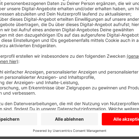
Für die Feuerwehr zählt dann jede Sekunde. Es ist wi
direkt an die Hydranten im Boden anschließen kann. 
dass das aber nur geht, wenn sie nicht verschmutzt s
Hydranten zu reinigen, indem sie sie zum Beispiel vo
weißen Hinweisschilder mit rotem Rand freischneide
spitzen Gegenstand oder einem dünnen Stöckchen ei
entlangfahren und die kleinen Steinchen entfernen. D
Notfall schneller öffnen.
Anzeige