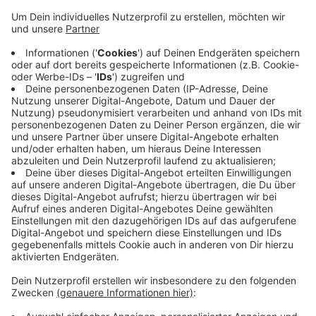
Anzeige
Diesmal geht es nach Lengerich und zum Flughafen
Münster-Osnabrück in den Nachbarkreis Steinfurt. Der
Veranstalter hofft auf 2000 Teilnehmer. Als
Unterstützung dazu soll es am Nachmittag auch noch
eine Mahnwache von Landwirten in Datteln geben -
von 16-20 Uhr. Und in Lüdinghausen treffen sich
Landwirte an der B 235 am Ortsausgang Richtung
Senden zu einer kleineren Kundgebung - ebenfalls ab
16 Uhr heute Nachmittag, die geht aber nur bis 19 Uhr.
Anzeige