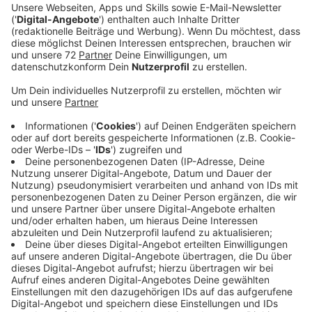
Ein Promi, keine Fragen und fünf
Gegenstände
Anzeige
Wenn ein Popstar, Comedian, Schauspieler oder
Politiker bei uns zu Besuch ist, stellt er sich auch dem
besonderen Video-Interview „Fünf für". Dabei wird
keine einzige Frage gestellt, sondern dem Gast
einfach fünf Dinge in die Hand gedrückt, zu denen er
das erzählt, was ihm als Erstes einfällt. Keine
Standardantworten, keine Promotionaussagen -
sondern ganz persönliche Geschichten - das ist „Fünf
für"!
Anzeige