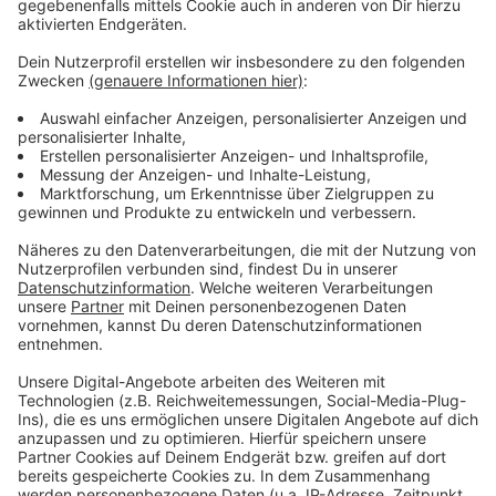
Wir benötigen Ihre
Zustimmung, um den YouTube
Video-Service zu laden!
Wir verwenden einen Service eines
Drittanbieters, um Videoinhalte
einzubetten. Dieser Service kann
Daten zu Ihren Aktivitäten
sammeln. Bitte lesen Sie die
Details durch und stimmen Sie der
Nutzung des Service zu, um dieses
Video anzusehen.
Mehr Informationen
Fünf für JP Cooper
Akzeptieren
Anzeige
powered by
Usercentrics Consent