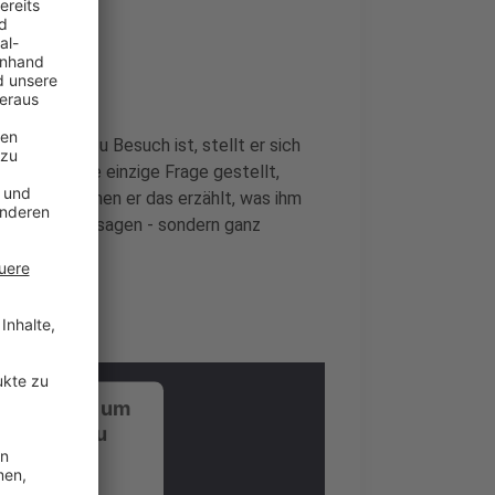
nde
er bei uns zu Besuch ist, stellt er sich
i wird keine einzige Frage gestellt,
rückt, zu denen er das erzählt, was ihm
 Promotionaussagen - sondern ganz
ustimmung, um
-Service zu