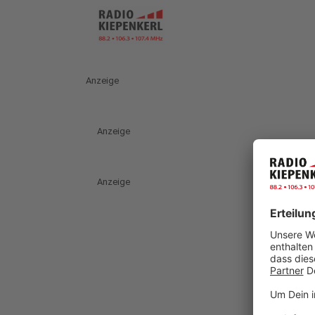
Anzeige
Anzeige
Anzeige