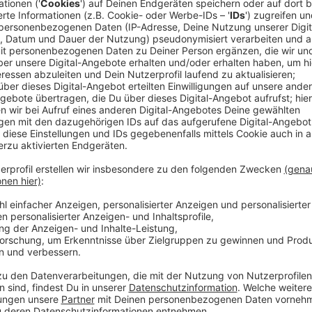
Ein Promi, keine Fragen und fünf Gegenstä
Anzeige
Wenn ein Popstar, Comedian, Schauspieler oder Politik
auch dem besonderen Video-Interview „Fünf für". Dabe
sondern dem Gast einfach fünf Dinge in die Hand ged
als Erstes einfällt. Keine Standardantworten, keine
persönliche Geschichten - das ist „Fünf für"!
Anzeige
Wir benötigen Ihre Z
den YouTube Video
laden!