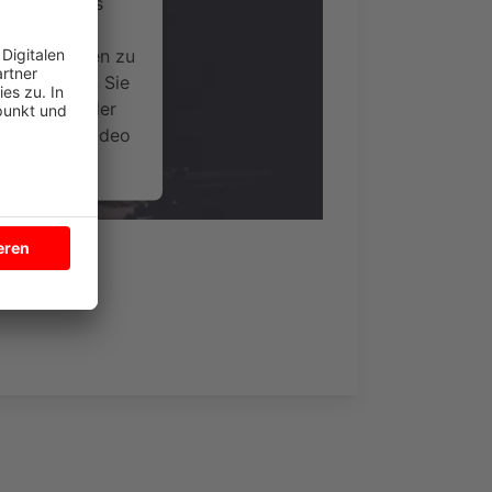
ervice eines
ideoinhalte
ce kann Daten zu
 Bitte lesen Sie
timmen Sie der
um dieses Video
.
onen
nsent Management