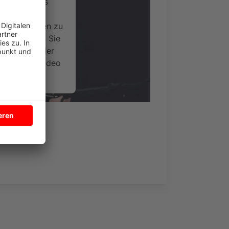
ervice eines
ideoinhalte
ce kann Daten zu
 Bitte lesen Sie
timmen Sie der
um dieses Video
.
onen
nsent Management