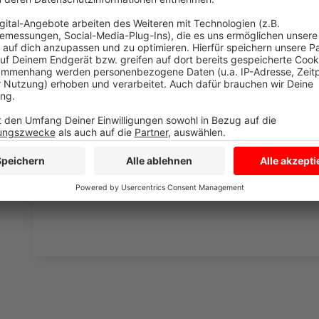
Wir verwenden einen S
Drittanbieters, um V
einzubetten. Dieser Servi
Ihren Aktivitäten sammeln.
die Details durch und s
Nutzung des Service zu, 
anzusehen
Mehr Informati
Fünf für Matze Knop
Akzeptieren
Anzeige
powered by
Usercentrics Co
Platform