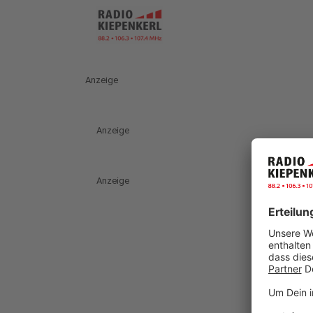
Anzeige
Anzeige
Anzeige