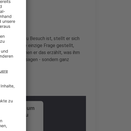
nde
er bei uns zu Besuch ist, stellt er sich
i wird keine einzige Frage gestellt,
rückt, zu denen er das erzählt, was ihm
 Promotionaussagen - sondern ganz
ustimmung, um
-Service zu