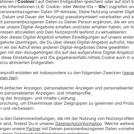
Ein Promi, keine Fragen und fünf Gegenstä
Anzeige
Wenn ein Popstar, Comedian, Schauspieler oder Politik
auch dem besonderen Video-Interview „Fünf für". Dabe
sondern dem Gast einfach fünf Dinge in die Hand ged
als Erstes einfällt. Keine Standardantworten, keine
persönliche Geschichten - das ist „Fünf für"!
Anzeige
Wir benötigen Ihre Z
den YouTube Video
laden!