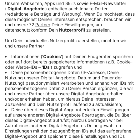
Ein Promi, keine Fragen und fünf
Gegenstände
Anzeige
Wenn ein Popstar, Comedian, Schauspieler oder
Politiker bei uns zu Besuch ist, stellt er sich auch dem
besonderen Video-Interview „Fünf für". Dabei wird
keine einzige Frage gestellt, sondern dem Gast
einfach fünf Dinge in die Hand gedrückt, zu denen er
das erzählt, was ihm als Erstes einfällt. Keine
Standardantworten, keine Promotionaussagen -
sondern ganz persönliche Geschichten - das ist „Fünf
für"!
Anzeige