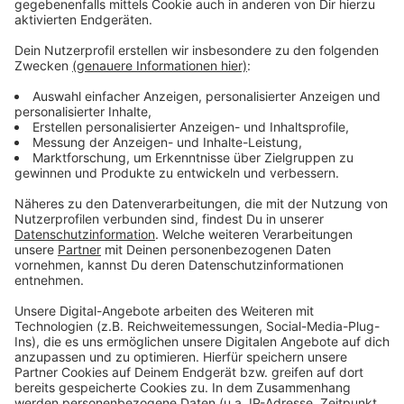
Wir benötigen Ihre
Zustimmung, um den YouTube
Video-Service zu laden!
Wir verwenden einen Service eines
Drittanbieters, um Videoinhalte
einzubetten. Dieser Service kann
Daten zu Ihren Aktivitäten
sammeln. Bitte lesen Sie die
Details durch und stimmen Sie der
Nutzung des Service zu, um dieses
Video anzusehen.
Mehr Informationen
Fünf für Nora Tschirner
Akzeptieren
Anzeige
powered by
Usercentrics Consent