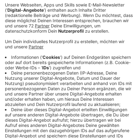
Ein Promi, keine Fragen und fünf
Gegenstände
Anzeige
Wenn ein Popstar, Comedian, Schauspieler oder
Politiker bei uns zu Besuch ist, stellt er sich auch dem
besonderen Video-Interview „Fünf für". Dabei wird
keine einzige Frage gestellt, sondern dem Gast
einfach fünf Dinge in die Hand gedrückt, zu denen er
das erzählt, was ihm als Erstes einfällt. Keine
Standardantworten, keine Promotionaussagen -
sondern ganz persönliche Geschichten - das ist „Fünf
für"!
Anzeige