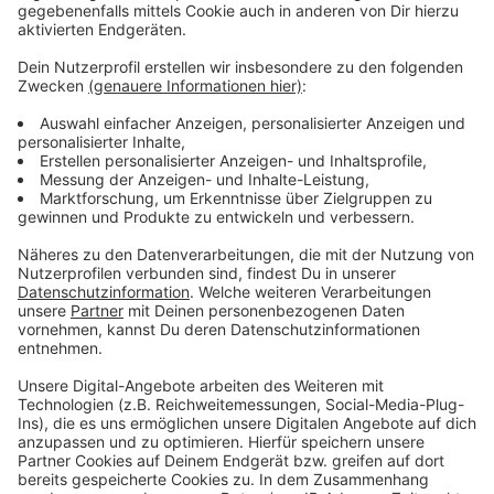
Wir benötigen Ihre
Zustimmung, um den YouTube
Video-Service zu laden!
Wir verwenden einen Service eines
Drittanbieters, um Videoinhalte
einzubetten. Dieser Service kann
Daten zu Ihren Aktivitäten
sammeln. Bitte lesen Sie die
Details durch und stimmen Sie der
Nutzung des Service zu, um dieses
Video anzusehen.
Mehr Informationen
Fünf für Rea Garvey
Akzeptieren
Anzeige