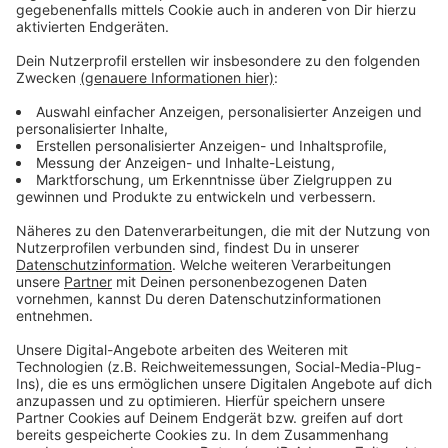
Wir benötigen Ihre
Zustimmung, um den YouTube
Video-Service zu laden!
Wir verwenden einen Service eines
Drittanbieters, um Videoinhalte
einzubetten. Dieser Service kann
Daten zu Ihren Aktivitäten
sammeln. Bitte lesen Sie die
Details durch und stimmen Sie der
Nutzung des Service zu, um dieses
Video anzusehen.
Mehr Informationen
Fünf für Sami Slimani
Akzeptieren
Anzeige