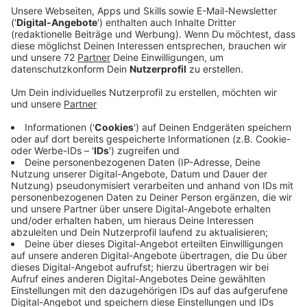
Ein Promi, keine Fragen und fünf
Gegenstände
Anzeige
Wenn ein Popstar, Comedian, Schauspieler oder
Politiker bei uns zu Besuch ist, stellt er sich auch dem
besonderen Video-Interview „Fünf für". Dabei wird
keine einzige Frage gestellt, sondern dem Gast
einfach fünf Dinge in die Hand gedrückt, zu denen er
das erzählt, was ihm als Erstes einfällt. Keine
Standardantworten, keine Promotionaussagen -
sondern ganz persönliche Geschichten - das ist „Fünf
für"!
Anzeige