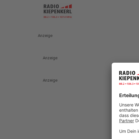
Anzeige
Anzeige
Anzeige