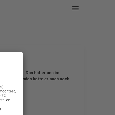
menu
itig ernährt. Das hat er uns im
ren Gegenständen hatte er auch noch