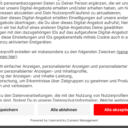
Anzeige
Der VfL Senden unterliegt in der Fussball Landeslig
0:7 und bleibt sieglos in dieser Saison.
Anzeige