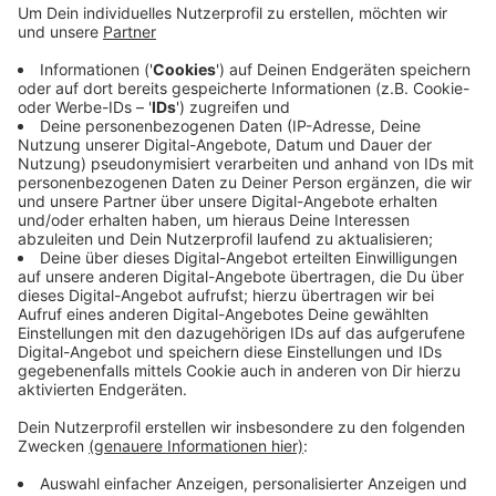
Anzeige
In zwei Spielen im oberen Mittelfeld der Tabelle gibt
es folgende Ergebnisse: Schwarz-Weiß Holtwick und
SuS Legden trennen sich 1:1 Unentschieden. Und die
SG Coesfeld gewinnt beim ASC Schöppingen mit 2:0.
Anzeige
Anzeige