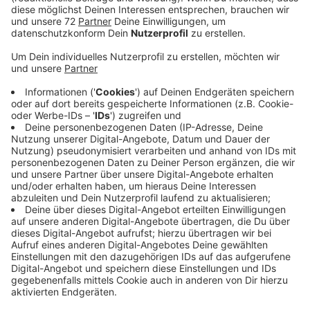
Veröffentlicht:
Donnerstag, 25.04.2024 12:34
Anzeige
Der Fall Ende des vergangenen Jahres hatte viele
Menschen im Kreis Coesfeld erschüttert. Vor allem,
weil die Frau wenige Tage vor Weihnachten als
vermisst gemeldet wurde. Die Polizei suchte intensiv
nach ihr, doch sie blieb spurlos verschwunden. Erst
Anfang Januar fand sie die Leiche der Frau in einem
Waldgebiet an der A 31 in Gescher. Die Ermittler
hatten Handydaten ausgewertet, die Spur führte in
das Waldstück. Die Leiche war eingewickelt in eine
Decke und in zwei blauen Müllsäcken verstaut. Die
Staatsanwaltschaft wirft dem Ehemann vor, seine
Frau mit einem Frottee-Gürtel erdrosselt zu haben.
Der Angeklagte ist seit Januar in Untersuchungshaft.
Er bestreitet die Tat bislang. Die Staatsanwaltschaft