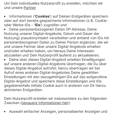
Vor allem im südlichen Kreis kann es stellenweise
gefährlich glatt sein, warnt die Polizei. Sie nimmt noch
einen Unfall in Südkirchen auf. Auf einer glatten Stelle
auf der Landstraße war ein Autofahrer geruscht und im
Graben gelandet. Er ist unverletzt geblieben.
Streudienste sind unterwegs. Beim Kreisbauhof in
Buldern liegen 500 Tonnen Salz für den Winterdienst
bereit. Auch die Lager des Landesbetriebs sind gut
gefüllt.
Anzeige
Anzeige