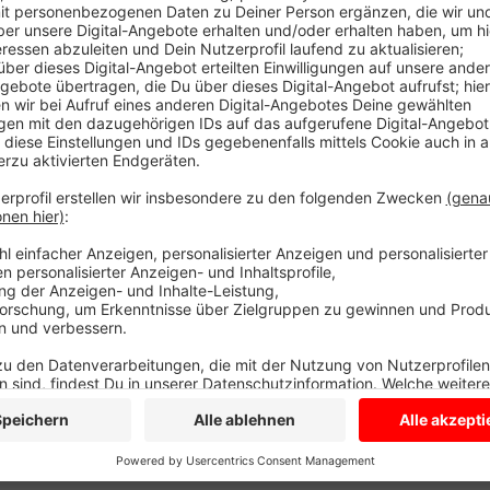
Die Festmesse am Sonntag (23. Mai) um 7.30 Uhr: 
v=VKsvRpKZWmQ
Das Hochamt am Montag (24. Mai) um 10.30 Uhr: h
v=sWZoT2R1XMk
Anzeige