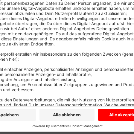
sagt die Polizei jetzt. Die Unfallautos ließ sie absch
Verkehr konnte an der Unfallstelle vorbeifließen.
Anzeige