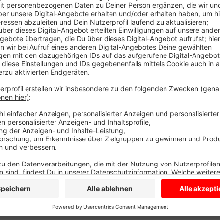
Seit einem Unfall ist ein Mast hier zerstört und die 
bestellt, kommt aber erst in der kommenden Woche a
Übergangslösung, um die Sicherheit hier schnellstm
müssen Autofahrer hier auf die Verkehrszeichen ach
Zwei Autos stießen an der Kreuzung zusammen. Vier
Foto: Symbolbild
Anzeige