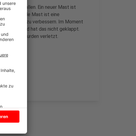
Ampel ausgefallen. Ein neuer Mast ist
n. Der mobile Mast ist eine
öglich wieder zu verbessern. Im Moment
ten. Am Abend hat das nicht geklappt.
 Menschen wurden verletzt.