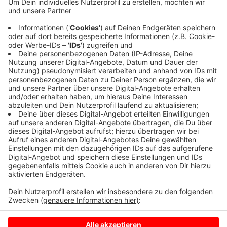
Er war auf dem Radweg mit einer Mülltonne
zusammengestoßen, gestürzt, von einem LKW erfasst
und gegen ein weiteres Auto im Gegenverkehr
geschleudert worden. Ein Rettungshubschrauber war
im Einsatz. Die B525 war für mehrere Stunden
gesperrt. Experten der Polizei waren im Einsatz.
Anzeige
Anzeige