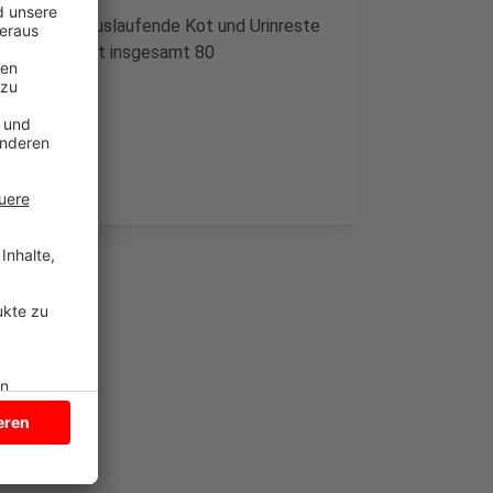
 Denn durch auslaufende Kot und Urinreste
er LKW war mit insgesamt 80