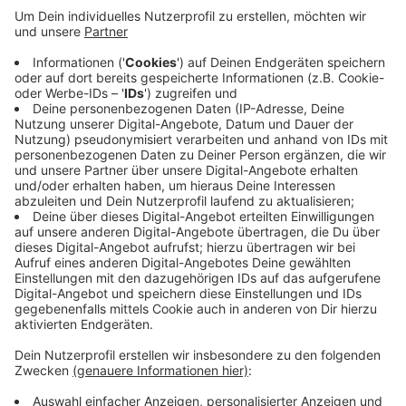
Am Wochenende hatte jemand auf dem Gelände einen
"verdächtigen Gegenstand" entdeckt. Er stellte sich
als scharfe Granate aus dem Zweiten Weltkrieg
heraus. Der Kampfmittelräumdienst sprengte die
Granate kontrolliert. Gerade auch wegen solcher
Fundstücke ist das Betreten und vor allem das
Befahren des Geländes auf dem ehemaligen
Truppenübungsplatz verboten. Das ignorieren vor
allem einige Motorcrossfahrer immer wieder und
drehen hier ihre Runden.
Anzeige