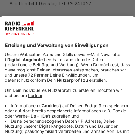
Veröffentlicht:
Dienstag, 17.09.2024 10:27
Anzeige
"Das Landeskriminalamt konnte die DNA der Männer
zwar bestimmen. Ein bundesweiter und internationaler
Abgleich mit der DNA-Analysedatei hat uns jedoch
keinen Treffer gebracht. Auch alle anderen
Ermittlungsansätze konnten uns bislang keinen
Aufschluss auf die Identität geben", erklärt
Mordkommissionsleiterin Julika Böhlendorf. "Die
Männer haben ein markantes Äußeres. Nun erhoffen
wir uns Hinweise zu den Identitäten aus der
Bevölkerung."
Einer der tot aufgefundenen Männer ist circa zwei