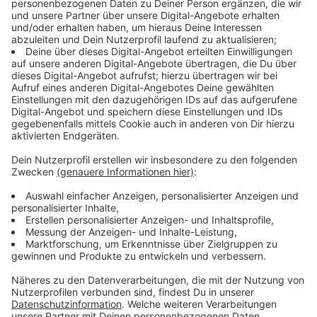
Meter groß, 100 Kilogramm schwer, muskulös. Er ist 25
bis 35 Jahre alt und hat einen rötlichen Bart.
Der zweite Mann ist circa 1,90 Meter groß, 90
Kilogramm schwer, ebenfalls muskulös. Auch er ist
zwischen 25 und 35 Jahre alt und hat einen rötlichen
Bart.
Er hat auffällige Tätowierungen, die mutmaßlich nicht
älter als ein Jahr sind.
Auf dem Bauch trägt er den Schriftzug "Good Fella"
und die Zahlenfolge "1312", auf dem Rücken ein
orthodoxes Kreuz und am rechten Unterarm einen
Frauenkopf in Dämonengestalt (sogenannter
Sukkubus).