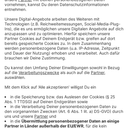
Bei der Obduktion der beiden Leichname konnte keine
Todesursache bestimmt werden. "Die toxikologischen
Untersuchungen der Rechtsmedizin dauern an. Wir
erhoffen uns daraus Aufschlüsse über die
Todesursache und die Frage, ob ein Fremdverschulden
vorliegt", erläutert Oberstaatsanwalt Martin
Botzenhardt den aktuellen Stand. "Bislang haben wir
weiterhin keine Hinweise auf eine Gewalteinwirkung."
Auch die Untersuchungen des Landeskriminalamtes an
dem nachträglich in unmittelbarer Nähe zu dem
Fundort der Verstorbenen gesicherten Fundstück (das
in den Medien als "Haarbüschel" bezeichnet worden
ist) sind noch nicht abgeschlossen. Verlässliche
Aussagen hierzu sind daher gegenwärtig nicht möglich.