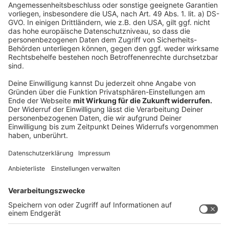
Die bislang durchgeführten Ermittlungen und die
daraus gewonnenen Erkenntnisse deuten aktuell
darauf hin, dass die beiden Männer vor dem Fund
vermutlich nicht länger als eine Woche tot waren.
Polizei und Staatsanwaltschaft sind nun auf der Suche
nach Zeugen, die Hinweise zur Identität der beiden
Verstorbenen geben können.
Hinweise nimmt die Polizei unter der Rufnummer 0251
275-0 entgegen.
Anzeige