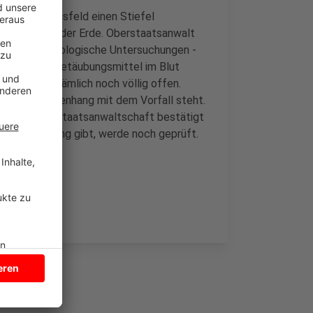
n einem Maisfeld einen Stiefel
e Leichen in der Erde. Oberstaatsanwalt
n jetzt toxikologische Untersuchungen -
lkohol oder Betäubungsmittel im Blut
änner sind nämlich noch völlig offen.
s in Zusammenhang mit dem Vorfall steht.
 haben. Die Staatsanwaltschaft bestätigt
 Zusammenhang gibt, werde noch geprüft.