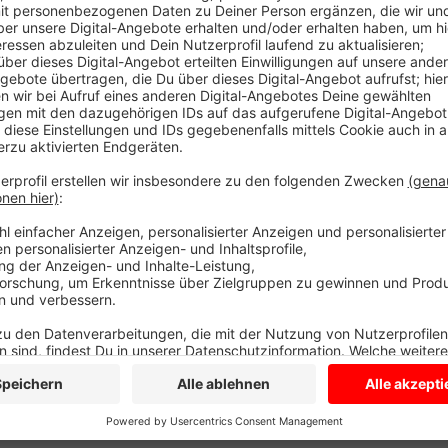
Am Sonntag hatte der Hund von Spaziergängerinnen a
ausgebuddelt. Danach fand die Polizei zwei männlich
Martin Botzenhardt aus Havixbeck sagt: einmal laufe
um zu klären, ob die Männer womöglich Tabletten, A
hatten. Todesursache und auch Identität der toten M
Genauso ob ein Fund in der Nähe des Leichenfundort
Zeugen sollen Büschel Haare mit Blut dran gefunden
einen Fund, um was es sich handelt und ob es einen
Die Mordkommission ermittelt also weiter.
Anzeige