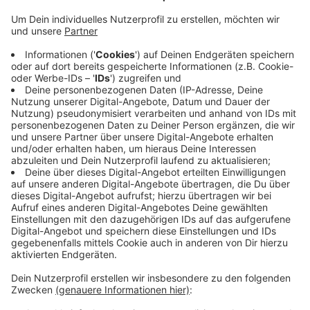
Unweit der Autobahn 43 stand am Samstagabend die
Halle eines Lohnunternehmers in der Bauerschaft
Brock lichterloh in Flammen. Die Rauchsäule war so
gewaltig, dass sie auch kilometerweit entfernt in
Nordkirchen und Lüdinghausen zu sehen war. Rund 130
Feuerwehrleute unter anderem aus Senden,
Ottmarsbocholt, Bösensell, Appelhülsen und Nottuln
waren im Einsatz, der sich insgesamt über 15 Stunden
hinzog. Zeitweise bestand auch die Gefahr, dass die
schwarze Rauchwolke, die über die Autobahn in
Richtung Dülmen-Rödder zog, giftige Stoffe enthält,
Messungen bestätigen das glücklicherweise nicht.
Anzeige