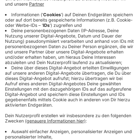
Anzeige
So richten sie die E-Akte ein
Anzeige
Wie Sie die richtige App finden
Anzeige
Jede Krankenkasse hat ihre eigene ePA-App. Wie die
Anwendung genau heißt, kann man über eine Liste
der
Gematik herausfinden, der nationalen Agentur für
digitale Medizin
.
Gut zu wissen: Die einzelnen ePA-Apps stellen
unterschiedliche Anforderungen an das
Betriebssystem des Smartphones. Ein Beispiel: