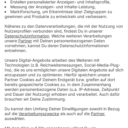
Während der einen ePA-App auf dem iPhone iOS 15
ausreicht, braucht die andere iOS 17. Auf Android
laufen die Anwendungen in aller Regel ab Version 10.
Anzeige
Wie Sie die ePA-App einrichten
Anzeige
Hat man die App heruntergeladen, ist es aber längst
noch nicht getan - nun muss sie eingerichtet werden.
Dafür braucht es:
eine elektronische Gesundheitskarte mit NFC-
Funktion
eine PIN, die Versicherte bei ihrer Krankenkasse
anfordern müssen. "Die bekommen Sie allerdings