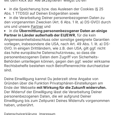
nicht einfach so per Post zugeschickt, sondern
Sie müssen sich authentifizieren", sagt Sabine
Wolter. Gängig ist dabei das Postident-Verfahren,
bei dem man sich in der Postfiliale vor Ort mit
dem Personalausweis legitimiert.
Liegt die PIN vor, kann man die ePA-App einrichten. Je
nach Krankenkasse kann sich der Ablauf leicht
unterscheiden.
Anzeige
Welche Alternative zur App noch kommen
soll
Anzeige
Übrigens: Künftig soll es auch einen ePA-Client geben,