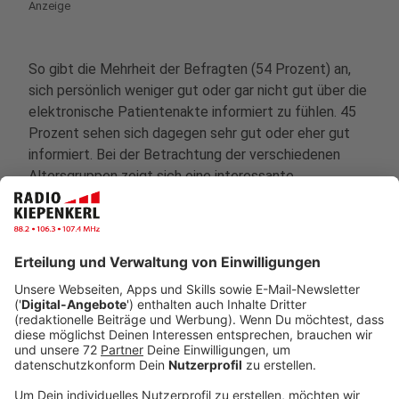
Anzeige
So gibt die Mehrheit der Befragten (54 Prozent) an,
sich persönlich weniger gut oder gar nicht gut über die
elektronische Patientenakte informiert zu fühlen. 45
Prozent sehen sich dagegen sehr gut oder eher gut
informiert. Bei der Betrachtung der verschiedenen
Altersgruppen zeigt sich eine interessante
Abweichung in der Gruppe der ältesten Befragten über
60 Jahre: Hier überwiegt mit 52 Prozent der Anteil
derer, die sich sehr gut oder eher gut informiert fühlen.
"Offenbar haben sich gerade die älteren Menschen, die
häufiger von Erkrankungen betroffen sind und öfter in
die Arztpraxis müssen, schon intensiver mit dem
Thema ePA und den Vorteilen der Patientenakte
auseinandergesetzt", sagt Dr. Carola Reimann,
Vorstandsvorsitzende des AOK-Bundesverbandes.