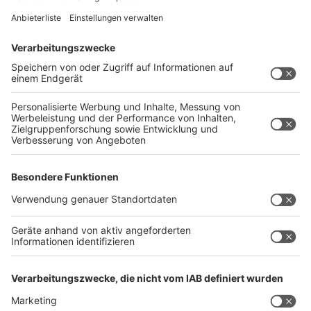
mit dem man sich über Laptop oder PC Zugriff auf die
eigene Akte verschaffen kann. Dass es diesen Weg
geben soll, findet Sabine Wolter wichtig: "Uns wird
immer wieder zugetragen, dass Ältere, die nicht so
firm sind mit dem Smartphone, durchaus im Beruf aber
am PC gearbeitet haben, auf diese Desktop-
Anwendung warten."
Ganz ohne App oder Client lässt sich die ePA nur
passiv nutzen. Heißt laut VZ: Man kann keine Daten
einsehen, hochladen und verwalten. Wer etwa die
Zugriffsrechte für Arztpraxen anpassen möchte, muss
das über die zuständige Ombudsstelle seiner
Krankenkasse tun. Allerdings können Versicherte auch
eine Vertrauensperson als Vertretung benennen, die
auf ihrem Endgerät die ePA-App einrichten kann.
dpa
Anzeige