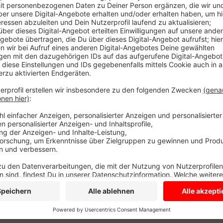
Für die Erdbeerbauern hatte der Sommer im vergange
sehr schnell und gleichzeitig reif wurden. Es waren 
Preise purzelten. Gut für uns - schlecht für die Erdb
Erdbeerschwemme. Johannes Laurenz vom Hof Schulz
am Nachtfrost, den wir Anfang diesen Jahres hatten. D
der vergangene Saison. Bei dem Ascheberger Erdbeerb
Anders ist das auf dem Gut Forstmannshof in Lüding
noch Erdbeeren bekommen. Der Hof Rahmann in Coes
September Erdbeeren an.
Anzeige