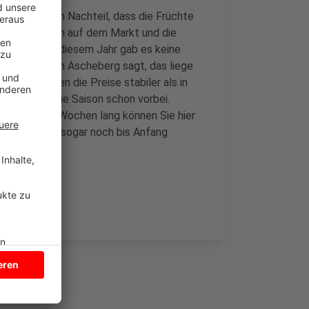
nen Jahr den Nachteil, dass die Früchte
viele Erdbeeren auf dem Markt und die
eerbauern. In diesem Jahr gab es keine
e Blasum in Ascheberg sagt, das liege
eshalb seien die Preise stabiler als in
auern ist die Saison schon vorbei.
hausen: Vier Wochen lang können Sie hier
feld bietet sogar noch bis Anfang