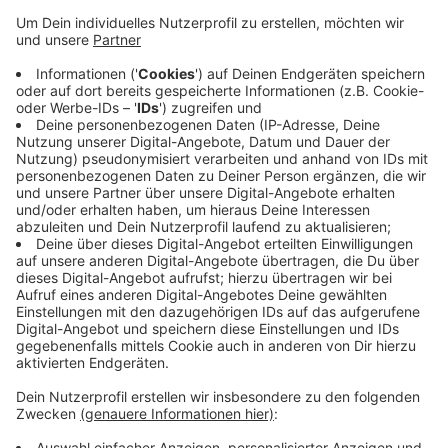
Anzeige
Am Abend haben vier Täter einen Discounter am
Lorenkamp überfallen. Zwei der Täter konnte die
Polizei nach Hinweisen von Zeugen schnell in
Gelsenkirchen festnehmen. Die anderen beiden Täter
sind weiter auf der Flucht. Die Täter erbeuteten
Bargeld und Zigaretten. Um in den Discounter zu
gelangen, überredeten drei Täter nach Ladenschluss
die Mitarbeiter sie herein zu lassen. Der vierte Täter
wartete im Auto.
Anzeige