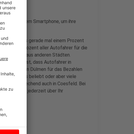
 Apps auf dem Smartphone, um ihre
cht allerdings gerade mal einem Prozent
 Dauer fünf Prozent aller Autofahrer für die
ie Zielmage aus anderen Städten.
nteressant ist, dass Autofahrer in
die, die sie in Dülmen für das Bezahlen
so besonders beliebt oder aber viele
n es entsprechend auch in Coesfeld. Bei
 können sie jederzeit über Ihr