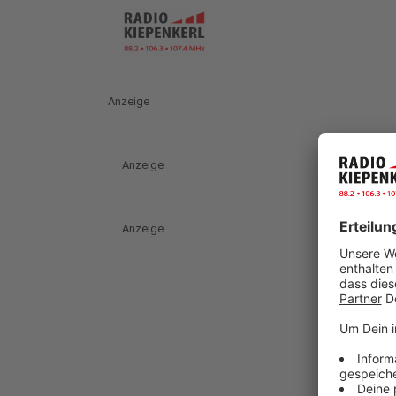
Anzeige
Anzeige
Anzeige