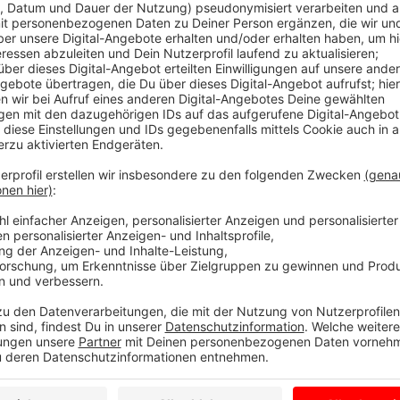
Anzeige
Von Monat zu Monat nutzen mehr Menschen eine der
Parkgebühren zu begleichen.
Monatlich sind es inzwischen knapp 300. Das entspri
aller Parker in Coesfeld. Ziel ist eigentlich, dass auf
Parkgebühren das Handy nutzen. Das ist zumindest d
Insgesamt gibt es sechs Apps für das Handyparken. I
Coesfeld eine App besonders häufig nutzen, und zwar 
per Handy nutzen müssen. Entweder ist diese App al
Menschen, die das System aus Dülmen kennen, nutze
dem System buchen Sie über die App die Parkzeit. Sie
Smartphone verlängern.