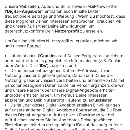
Ausgefallen, bunt und authentisch - so kennt man
Harry Styles. So tanzt er auch durch das Musikvideo
zu seiner neuen Single "As It Was". Die ist der erste
Vorbote von seinem neuen Album "Harry’s House", das
am 20. Mai rauskommen wird. Eine schöne Upbeat-
Popnummer inklusive 80er-Sound und mit einem ganz
besonderen Anfang. Zu Beginn des Songs - da hören
wir nämlich erstmal Harrys kleine Patentochter, die ihn
da freundlich, aber schon ziemlich bestimmend
auffordert, sich zu melden, damit sie ihm Gute-Nacht
sagen kann. Das hat Harry in einem Interview mit dem
britischen Radiosender "Capital" erzählt. Sie rufe ihn
jeden Abend an, um Gute-Nacht zu sagen; einmal ging
er aber nicht ran und da kam die Aufnahme bei raus. Im
Studio hat er die dann wieder ausgegraben und einfach
vorne an seine neue Single gepackt.