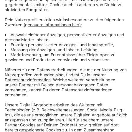
Anzeige
Wir benötigen Ihre
Zustimmung, um den YouTube
Video-Service zu laden!
Wir verwenden einen Service eines
Drittanbieters, um Videoinhalte
einzubetten. Dieser Service kann
Daten zu Ihren Aktivitäten
sammeln. Bitte lesen Sie die
Details durch und stimmen Sie der
Nutzung des Service zu, um dieses
Video anzusehen.
Mehr Informationen
Harry Styles - As It Was (Official Video)